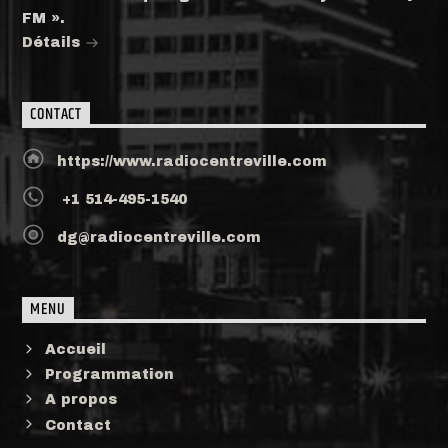
FM ».
Détails
CONTACT
https://www.radiocentreville.com
+1 514-495-1540
dg@radiocentreville.com
MENU
Accueil
Programmation
A propos
Contact