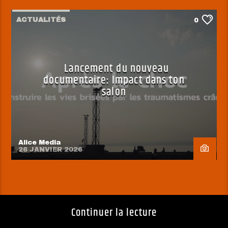
ACTUALITÉS
0
Lancement du nouveau
documentaire: Impact dans ton
salon
Alice Media
26 JANVIER 2026
Continuer la lecture