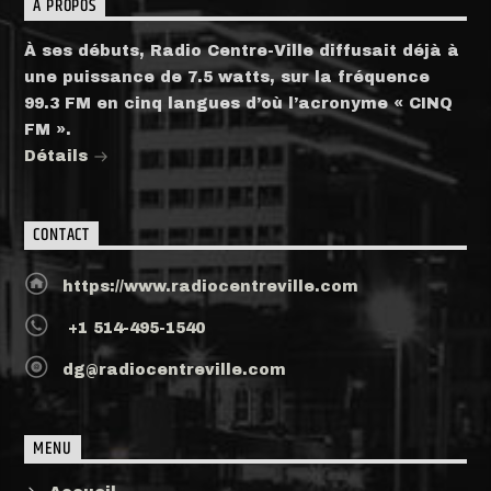
A PROPOS
À ses débuts, Radio Centre-Ville diffusait déjà à
une puissance de 7.5 watts, sur la fréquence
99.3 FM en cinq langues d’où l’acronyme « CINQ
FM ».
Détails
CONTACT
https://www.radiocentreville.com
+1 514-495-1540
dg@radiocentreville.com
MENU