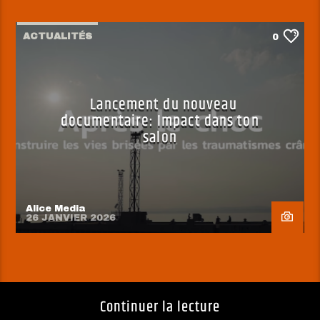
ACTUALITÉS
0
Lancement du nouveau
documentaire: Impact dans ton
salon
Alice Media
26 JANVIER 2026
Continuer la lecture