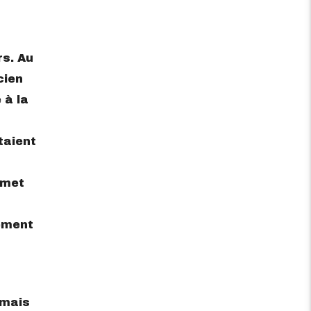
s.‌ ‌Au‌
cien‌
‌ ‌la‌
taient‌
dmet‌
ement
‌mais‌