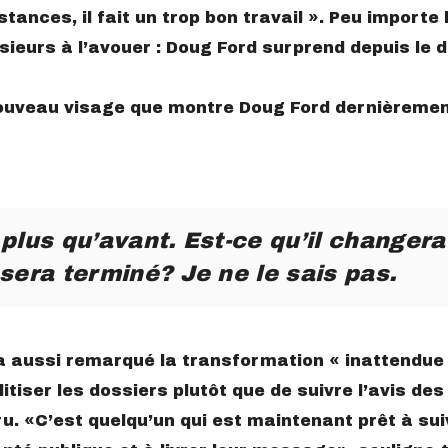
tances,‌ ‌il‌ ‌fait‌ ‌un‌ ‌trop‌ ‌bon‌ ‌travail ».‌ ‌Peu‌ ‌importe‌ ‌l
usieurs‌ ‌à‌ ‌l’avouer‌ :‌ ‌‌Doug‌ ‌Ford‌ ‌surprend‌ ‌depuis‌ ‌le‌ ‌
ouveau visage que montre Doug Ford dernièremen
plus‌ ‌qu’avant.‌ ‌Est-ce‌ ‌qu’il‌ ‌changera‌
sera‌ ‌terminé? ‌Je‌ ‌ne‌ ‌le‌ ‌sais‌ ‌pas‌‌.‌
‌ ‌aussi‌ ‌remarqué‌ ‌la‌ ‌transformation‌ ‌‌« ‌inattendue‌‌‌ »‌
itiser‌ ‌les‌ ‌dossiers‌ ‌plutôt‌ ‌que‌ ‌de‌ ‌suivre‌ ‌l’avis‌ ‌des‌
‌ ‌‌
C’est‌ ‌quelqu’un ‌qui‌ ‌est maintenant ‌prêt‌ ‌à‌ ‌suivr