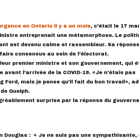
gence‌ ‌en‌ ‌Ontario‌ ‌il‌ ‌y‌ ‌a‌ ‌un‌ ‌mois
,‌ ‌c’était‌ ‌le‌ ‌17‌ mar
inistre‌ ‌entreprenait‌ ‌une‌ ‌métamorphose.‌ ‌Le‌ ‌politi
ant‌ ‌est‌ ‌devenu‌ ‌calme‌ ‌et‌ ‌rassembleur.‌ ‌Sa‌ ‌réponse‌ ‌à
‌faire‌ ‌consensus‌ ‌au‌ ‌sein‌ ‌de‌ ‌l’électorat.‌
ur‌ ‌premier‌ ‌ministre‌ ‌et‌ ‌son‌ ‌gouvernement,‌ ‌qui‌ ‌é
‌ ‌avant‌ ‌l’arrivée‌ ‌de‌ ‌la‌ ‌COVID-19.‌ ‌‌
Je‌ ‌n’étais‌ ‌pas‌
ord,‌ ‌mais‌ ‌je‌ ‌pense‌ ‌qu’il‌ ‌fait‌ ‌du‌ ‌bon‌ ‌travail‌‌
,‌ ‌a
de‌ ‌Guelph.‌ ‌
agréablement surprise par la réponse du gouvern
 ‌Douglas‌ :‌ ‌« ‌Je‌ ‌ne‌ ‌suis‌ ‌pas‌ ‌une‌ ‌sympathisante,‌ 