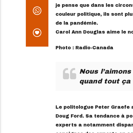
‌je‌ ‌pense‌ ‌que‌ ‌dans‌ ‌les‌ ‌circons
‌couleur‌ ‌politique,‌ ‌ils‌ ‌sont‌ ‌pl
‌de‌ ‌la‌ ‌pandémie.‌ ‌ ‌
Carol Ann Douglas aime le n
Photo : Radio-Canada
Nous‌ ‌l’aimons‌ ‌
‌quand‌ ‌tout‌ ‌ça‌ ‌
Le‌ ‌politologue‌ ‌Peter‌ ‌Graefe‌ ‌a
‌Doug‌ ‌Ford.‌ ‌Sa‌ ‌tendance‌ ‌à‌ ‌pol
‌experts ‌a‌ ‌notamment‌ ‌disparu.