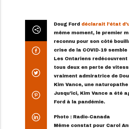
Doug‌ ‌Ford‌ ‌
déclarait‌ ‌l’état‌ ‌d’ur
‌même‌ ‌moment,‌ ‌le‌ ‌premier‌ ‌m
‌reconnu‌ ‌pour‌ ‌son‌ ‌côté‌ ‌bouill
‌crise‌ ‌de‌ ‌la‌ ‌COVID-19‌ ‌semble‌ 
Les‌ ‌Ontariens‌ ‌redécouvrent‌ ‌le
‌tous‌ ‌deux‌ ‌en‌ ‌perte‌ ‌de‌ ‌vitesse
‌vraiment‌ ‌admiratrice‌ ‌de‌ ‌Doug‌ ‌F
‌Kim‌ ‌Vance,‌ ‌une‌ ‌naturopathe‌ ‌
Jusqu’ici, Kim Vance a été 
Ford à la pandémie.
Photo : Radio-Canada
Même‌ ‌constat‌ ‌pour‌ ‌Carol‌ ‌Ann‌