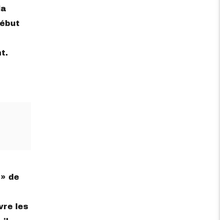
a‌
début‌
t.
‌ ‌de‌
e‌ ‌les‌