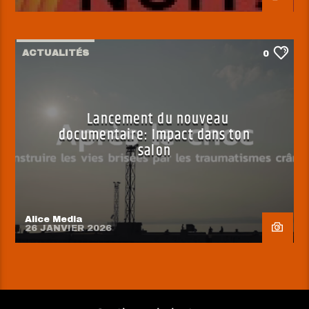
ACTUALITÉS
0
Lancement du nouveau
documentaire: Impact dans ton
salon
Alice Media
26 JANVIER 2026