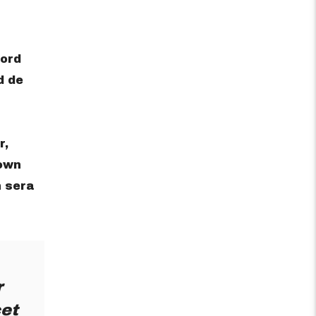
cord
d de
r,
town
n sera
r
cet