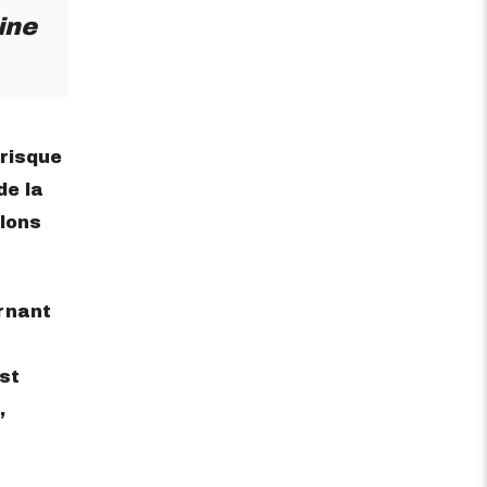
ine
 risque
de la
llons
rnant
st
,