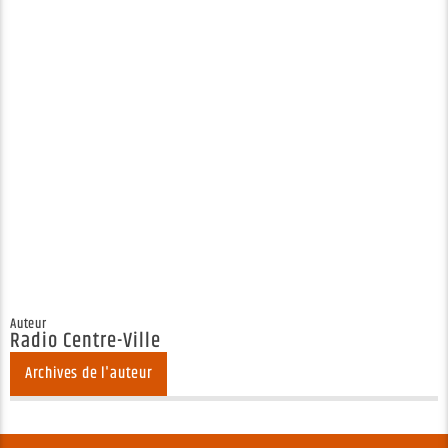
particulièrement par …
Barack Obama sort de sa réserve
et fustige la gestion de la
pandémie par Donald Trump
COVID-19 : tout sur la pandémie
Barack Obama sort de sa réserve et
fustige la gestion de la pandémie
par Donald Trump
Barack Obama appelle à faire
barrage à la réélection de Donald
Trump en renforçant l’appui à Joe
Biden.
Auteur
Radio Centre-Ville
Archives de l'auteur