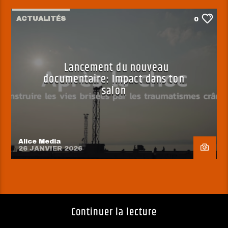
ACTUALITÉS
0
Lancement du nouveau
documentaire: Impact dans ton
salon
Alice Media
26 JANVIER 2026
Continuer la lecture