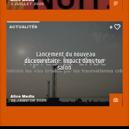
Alice Media
3 JUILLET 2026
ACTUALITÉS
0
Lancement du nouveau
documentaire: Impact dans ton
salon
Alice Media
26 JANVIER 2026