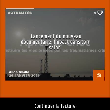
ACTUALITÉS
0
Lancement du nouveau
documentaire: Impact dans ton
salon
Alice Media
26 JANVIER 2026
Continuer la lecture