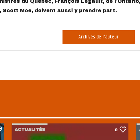
istres du Québec, François Legault, de l’Ontario
 Scott Moe, doivent aussi y prendre part.
Archives de l'auteur
ACTUALITÉS
0