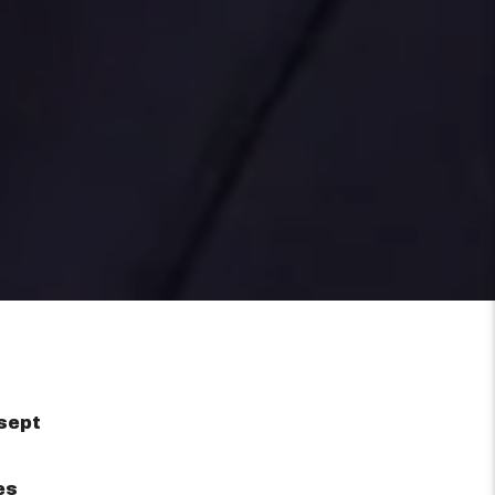
sept
es