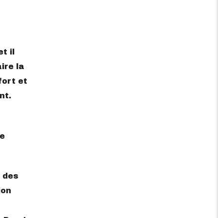
t il
ire la
ort et
nt.
re
 des
ion