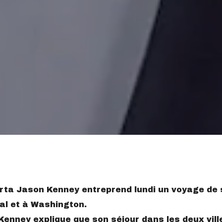
erta Jason Kenney entreprend lundi un voyage de 
al et à Washington.
 Kenney explique que son séjour dans les deux vill