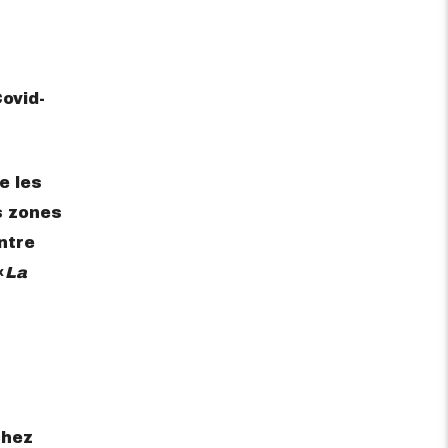
Covid-
e les
s zones
ntre
«
La
chez