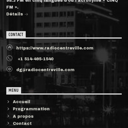
99.3 FM en cinq langues d’où l’acronyme « CINQ
FM ».
Détails
CONTACT
https://www.radiocentreville.com
+1 514-495-1540
dg@radiocentreville.com
MENU
Accueil
Programmation
A propos
Contact