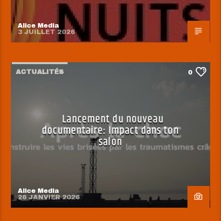
Alice Media
3 JUILLET 2026
ACTUALITÉS
0
Lancement du nouveau
documentaire: Impact dans ton
salon
Alice Media
26 JANVIER 2026