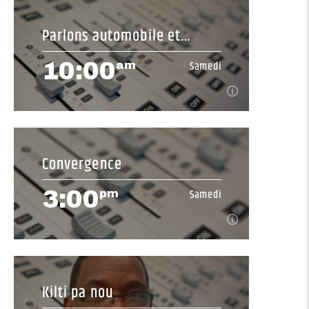
7:00
Samedi
am
Parlons automobile et
[...]
affaires
10:00
Samedi
am
En savoir plus
10:00
Samedi
am
Convergence
[...]
3:00
Samedi
pm
En savoir plus
3:00
Samedi
pm
Kilti pa nou
[...]