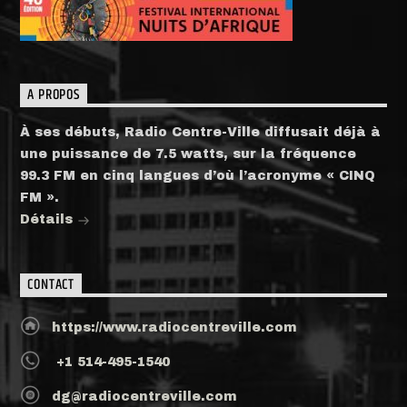
A PROPOS
À ses débuts, Radio Centre-Ville diffusait déjà à
une puissance de 7.5 watts, sur la fréquence
99.3 FM en cinq langues d’où l’acronyme « CINQ
FM ».
Détails
CONTACT
https://www.radiocentreville.com
+1 514-495-1540
dg@radiocentreville.com