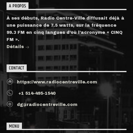
A PROPOS
À ses débuts, Radio Centre-Ville diffusait déjà à
une puissance de 7.5 watts, sur la fréquence
99.3 FM en cinq langues d’où l’acronyme « CINQ
FM ».
Détails
CONTACT
https://www.radiocentreville.com
+1 514-495-1540
dg@radiocentreville.com
MENU