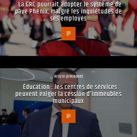
La GRC pourrait adopter le système de
paye Phénix, malgré les inquiétudes de
ses employés
Article précédent
Éducation : les centres de services
peuvent exiger la cession d’immeubles
municipaux