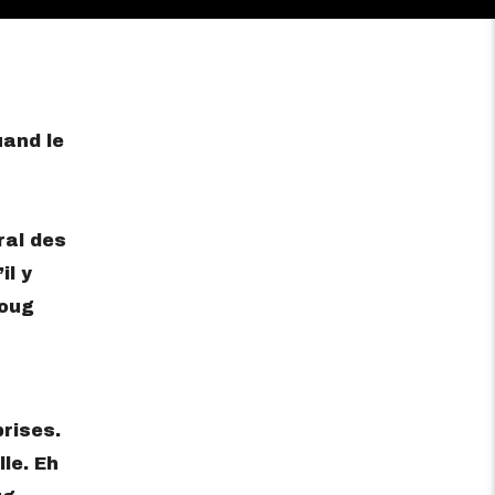
and le
ral des
il y
Doug
rises.
lle. Eh