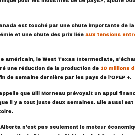
n unique pour les industries de ce pays
, ajoute Do
anada est touché par une chute importante de la
mie et une chute des prix liée
aux tensions entr
nce américain, le West Texas Intermediate, s’éch
ré une réduction de la production de
10 millions d
 fin de semaine dernière par les pays de l’OPEP +.
ppelle que Bill Morneau prévoyait un appui financ
que il y a tout juste deux semaines. Elle aussi es
oire.
 l’Alberta n’est pas seulement le moteur économiq