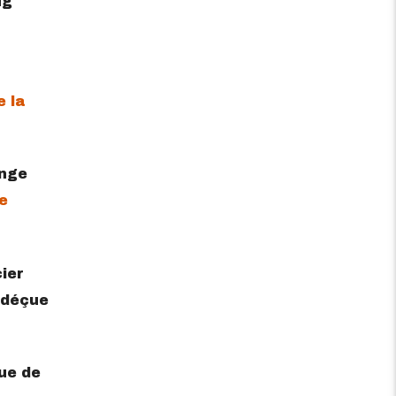
ug
e la
ange
e
ier
t déçue
ue de