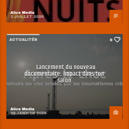
Alice Media
3 JUILLET 2026
ACTUALITÉS
0
Lancement du nouveau
documentaire: Impact dans ton
salon
Alice Media
26 JANVIER 2026