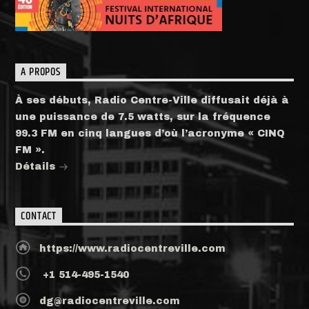
A PROPOS
À ses débuts, Radio Centre-Ville diffusait déjà à
une puissance de 7.5 watts, sur la fréquence
99.3 FM en cinq langues d’où l’acronyme « CINQ
FM ».
Détails
CONTACT
https://www.radiocentreville.com
+1 514-495-1540
dg@radiocentreville.com