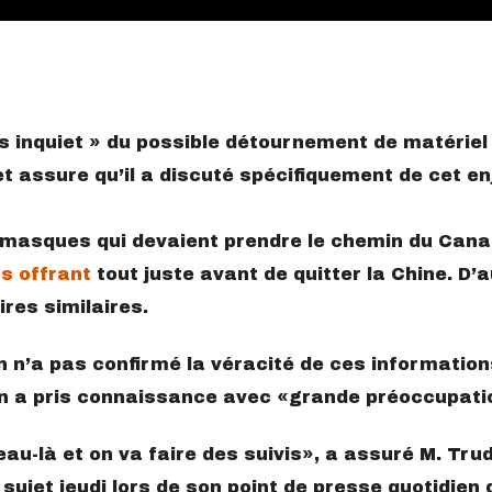
ès inquiet » du possible détournement de matériel
 assure qu’il a discuté spécifiquement de cet en
 masques qui devaient prendre le chemin du Can
s offrant
tout juste avant de quitter la Chine. D’
res similaires.
 n’a pas confirmé la véracité de ces informations
 en a pris connaissance avec
grande préoccupati
eau-là et on va faire des suivis
, a assuré M. Tru
e sujet jeudi lors de son point de presse quotidien