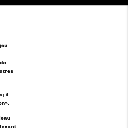
jeu
ada
autres
; il
on
.
deau
 devant