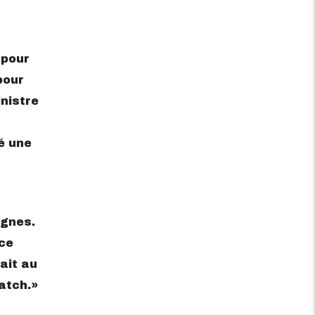
 pour
pour
nistre
é une
ignes.
rce
ait au
atch.