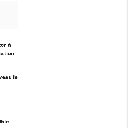
ter à
iation
veau le
ible