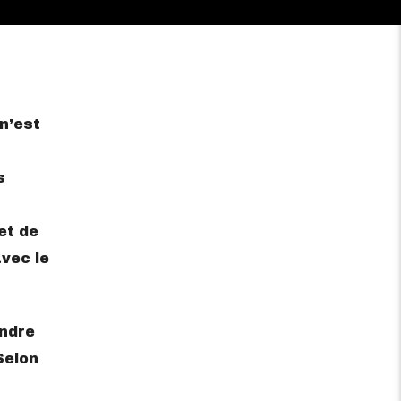
n’est
s
et de
vec le
endre
Selon