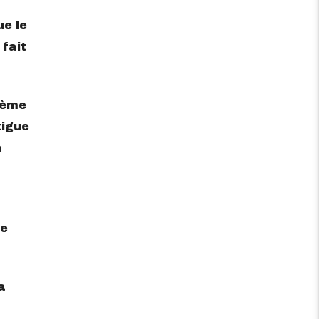
e le
 fait
tème
tigue
à
le
a