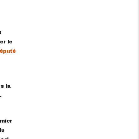
t
er le
député
s la
.
emier
du