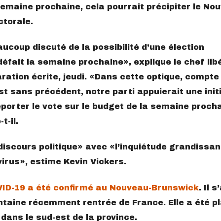
 semaine prochaine, cela pourrait précipiter le No
torale.
aucoup discuté de la possibilité d’une élection
 défait la semaine prochaine
, explique le chef lib
ration écrite, jeudi.
Dans cette optique, compte
est sans précédent, notre parti appuierait une init
porter le vote sur le budget de la semaine proch
t-il.
discours politique
avec
l’inquiétude grandissan
virus
, estime Kevin Vickers.
VID-19 a été confirmé au Nouveau-Brunswick
. Il s
taine récemment rentrée de France. Elle a été p
dans le sud-est de la province.