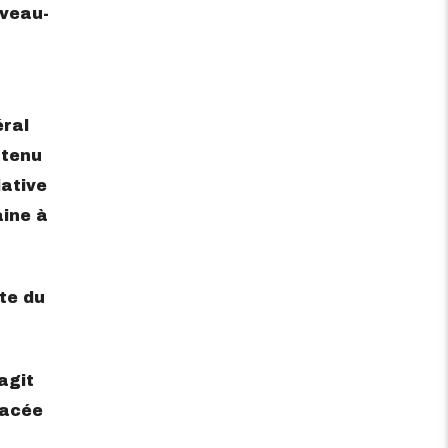
uveau-
éral
 tenu
iative
aine à
te du
’agit
lacée