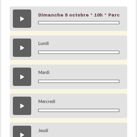
Dimanche 9 octobre * 10h * Parcours 
Lundi
100 F
Mardi
100 F
Mercredi
100 F
Jeudi
100 F