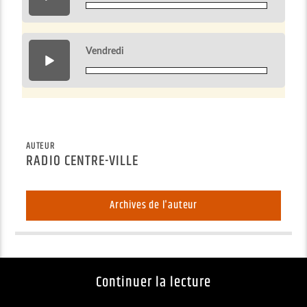
Vendredi
100 F
AUTEUR
RADIO CENTRE-VILLE
Archives de l'auteur
Continuer la lecture