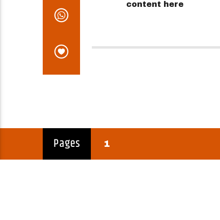
content here
Pages
1